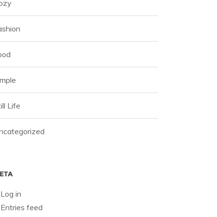
ozy
ashion
ood
imple
ill Life
ncategorized
ETA
Log in
Entries feed