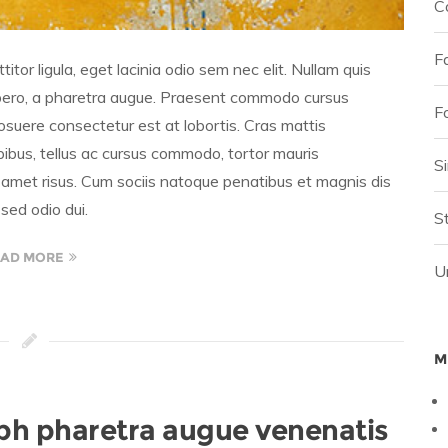
C
F
itor ligula, eget lacinia odio sem nec elit. Nullam quis
t libero, a pharetra augue. Praesent commodo cursus
F
osuere consectetur est at lobortis. Cras mattis
ibus, tellus ac cursus commodo, tortor mauris
S
amet risus. Cum sociis natoque penatibus et magnis dis
sed odio dui.
St
AD MORE
U
M
nibh pharetra augue venenatis