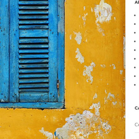
A
C
C