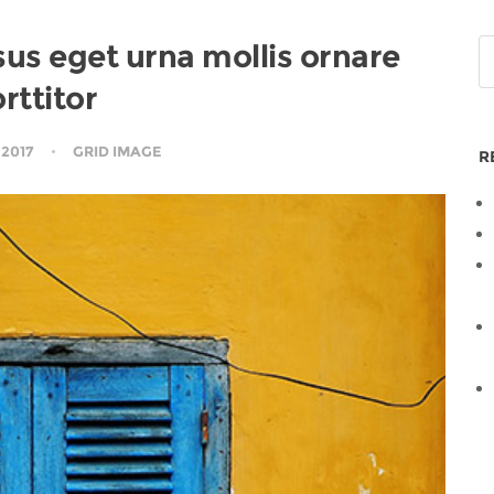
isus eget urna mollis ornare
rttitor
 2017
GRID IMAGE
R