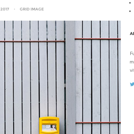
 2017
GRID IMAGE
A
F
m
vi