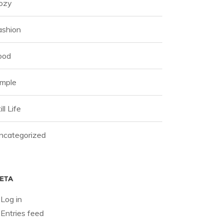
ozy
ashion
ood
imple
ill Life
ncategorized
ETA
Log in
Entries feed