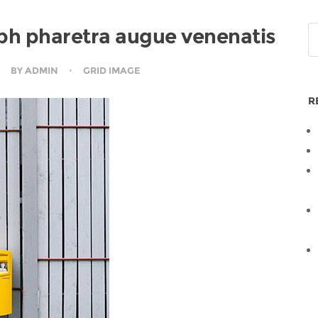
nibh pharetra augue venenatis
BY
ADMIN
GRID IMAGE
R