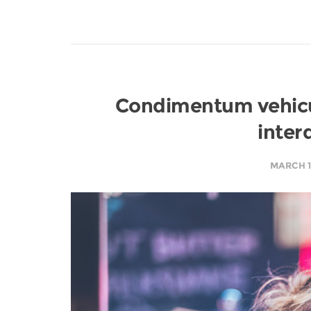
Condimentum vehicula
inter
MARCH 1