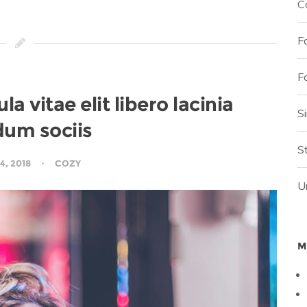
C
F
F
 vitae elit libero lacinia
S
dum sociis
St
4, 2018
COZY
U
M