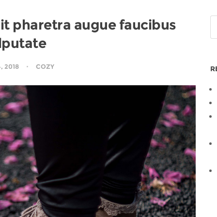
elit pharetra augue faucibus
lputate
4, 2018
COZY
R