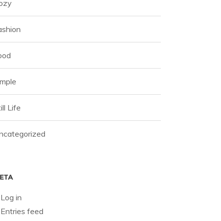
ozy
ashion
ood
imple
ill Life
ncategorized
ETA
Log in
Entries feed