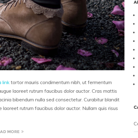
A
a link
tortor mauris condimentum nibh, ut fermentum
augue laoreet rutrum faucibus dolor auctor. Cras mattis
inia bibendum nulla sed consectetur. Curabitur blandit
C
 laoreet rutrum faucibus dolor auctor. Nullam quis risus
C
AD MORE