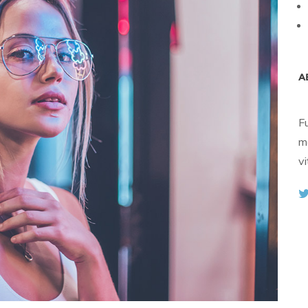
A
F
m
vi